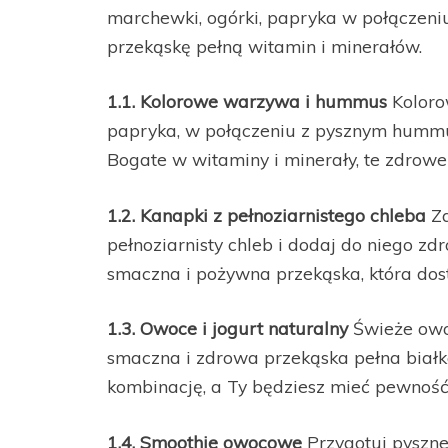
marchewki, ogórki, papryka w połączen
przekąskę pełną witamin i minerałów.
1.1. Kolorowe warzywa i hummus
Koloro
papryka, w połączeniu z pysznym hummus
Bogate w witaminy i minerały, te zdro
1.2. Kanapki z pełnoziarnistego chleba
Za
pełnoziarnisty chleb i dodaj do niego zd
smaczna i pożywna przekąska, która dost
1.3. Owoce i jogurt naturalny
Świeże owo
smaczna i zdrowa przekąska pełna białka
kombinację, a Ty będziesz mieć pewność
1.4. Smoothie owocowe
Przygotuj pyszne