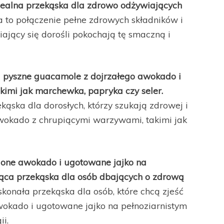
idealna przekąska dla zdrowo odżywiających
 to połączenie pełne zdrowych składników i
jący się dorośli pokochają tę smaczną i
j pyszne guacamole z dojrzałego awokado i
imi jak marchewka, papryka czy seler.
ąska dla dorosłych, którzy szukają zdrowej i
awokado z chrupiącymi warzywami, takimi jak
ojone awokado i ugotowane jajko na
ycąca przekąska dla osób dbających o zdrową
konała przekąska dla osób, które chcą zjeść
okado i ugotowane jajko na pełnoziarnistym
i.