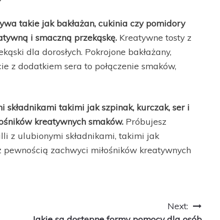
ywa takie jak bakłażan, cukinia czy pomidory
eatywną i smaczną przekąskę.
Kreatywne tosty z
ąski dla dorosłych. Pokrojone bakłażany,
cie z dodatkiem sera to połączenie smaków,
ymi składnikami takimi jak szpinak, kurczak, ser i
łośników kreatywnych smaków.
Próbujesz
li z ulubionymi składnikami, takimi jak
ka z pewnością zachwyci miłośników kreatywnych
Next:
Jakie są dostępne formy pomocy dla osób