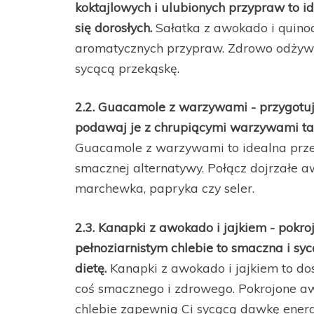
koktajlowych i ulubionych przypraw to 
się dorosłych.
Sałatka z awokado i quinoa
aromatycznych przypraw. Zdrowo odżywia
sycącą przekąskę.
2.2. Guacamole z warzywami - przygotu
podawaj je z chrupiącymi warzywami tak
Guacamole z warzywami to idealna przek
smacznej alternatywy. Połącz dojrzałe 
marchewka, papryka czy seler.
2.3. Kanapki z awokado i jajkiem - pokr
pełnoziarnistym chlebie to smaczna i s
dietę.
Kanapki z awokado i jajkiem to dos
coś smacznego i zdrowego. Pokrojone aw
chlebie zapewnią Ci sycącą dawkę energi