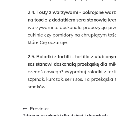
2.4. Tosty z warzywami - pokrojone warz
na toście z dodatkiem sera stanowią kr
warzywami to doskonała propozycja przek
cukinie czy pomidory na chrupiącym toś
które Cię oczaruje.
2.5. Roladki z tortilli - tortilla z ulubion
sos stanowi doskonałą przekąskę dla mi
czegoś nowego? Wypróbuj roladki z tortil
szpinak, kurczak, ser i sos. Ta przekąs
smaków.
Nawigacja
Previous:
Zdrowe przekąski dla dzieci i dorosłych -