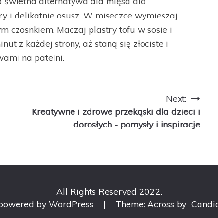
o świetna alternatywa dla mięsa dla
ry i delikatnie osusz. W miseczce wymieszaj
ym czosnkiem. Maczaj plastry tofu w sosie i
ut z każdej strony, aż staną się złociste i
ami na patelni.
Next:
Kreatywne i zdrowe przekąski dla dzieci i
dorosłych - pomysły i inspiracje
All Rights Reserved 2022.
 powered by WordPress
|
Theme: Across by
Candi