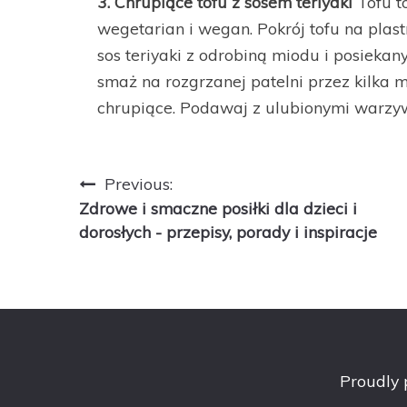
3. Chrupiące tofu z sosem teriyaki
Tofu t
wegetarian i wegan. Pokrój tofu na plast
sos teriyaki z odrobiną miodu i posiekan
smaż na rozgrzanej patelni przez kilka min
chrupiące. Podawaj z ulubionymi warzyw
Nawigacja
Previous:
Zdrowe i smaczne posiłki dla dzieci i
wpisu
dorosłych - przepisy, porady i inspiracje
Proudly