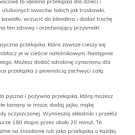
wocowe to idealna przekąska dla dzieci i
 ulubionych owoców, takich jak truskawki,
 kawałki, wrzucić do blendera i dodać trochę
ha ten zdrowy i orzeźwiający przysmak!
asyczna przekąska, która zawsze cieszy się
i obtocz je w cieście naleśnikowym. Następnie
owego. Możesz dodać odrobinę cynamonu dla
ąca przekąska z pewnością zachwyci całą
o pyszna i pożywna przekąska, którą możesz
ałe banany w misce, dodaj jajko, mąkę
sody oczyszczonej. Wymieszaj składniki i przełóż
urze 180 stopni przez około 20 minut. Te
alne na śniadanie lub jako przekąska o każdej