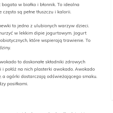
 bogata w białko i błonnik. To idealna
często są pełne tłuszczu i kalorii.
wki to jedno z ulubionych warzyw dzieci.
nurzyć w lekkim dipie jogurtowym. Jogurt
robiotycznych, które wspierają trawienie. To
ziny.
awokado to doskonałe składniki zdrowych
ki i połóż na nich plasterki awokado. Awokado
y, a ogórki dostarczają odświeżającego smaku.
zy posiłkami.