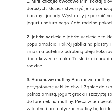
1. Mini koktajle owocowe
Mini koktajle o
dorosłych. Możesz stworzyć je za pomocą
banany i jagody. Wystarczy je pokroić na
jogurtu naturalnego. Cała rodzina pokoc
2. Jabłka w cieście
Jabłka w cieście to kl
popularnością. Pokrój jabłka na plastry 
smaż na patelni z odrobiną oleju kokos
dodatkowego smaku. Ta słodka i chrupi
rodzinę.
3. Bananowe muffiny
Bananowe muffiny t
przygotować w kilka chwil. Zgnieć dojrz
pełnoziarnistą, jogurt grecki i szczyptę 
do foremek na muffiny. Piecz w temperat
wilgotne i aromatyczne muffiny będą ide