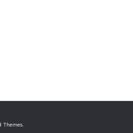
d Themes
.